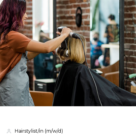
Hairstylist/in (m/w/d)